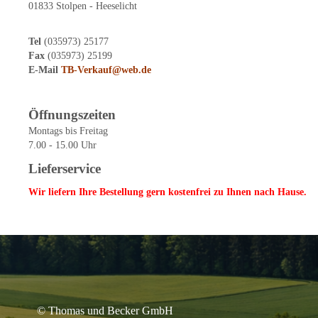
01833 Stolpen - Heeselicht
Tel
(035973) 25177
Fax
(035973) 25199
E-Mail
TB-Verkauf@web.de
Öffnungszeiten
Montags bis Freitag
7.00 - 15.00 Uhr
Lieferservice
Wir liefern Ihre Bestellung gern kostenfrei zu Ihnen nach Hause.
© Thomas und Becker GmbH